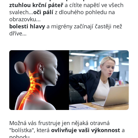
ztuhlou krční páteř
a cítíte napětí ve všech
svalech...
o
či pálí
z dlouhého pohledu na
obrazovku...
bolesti hlavy
a migrény začínají častěji než
dříve…
Možná vás frustruje jen nějaká otravná
"bolístka", která
ovlivňuje vaši výkonnost
a
pohodu...