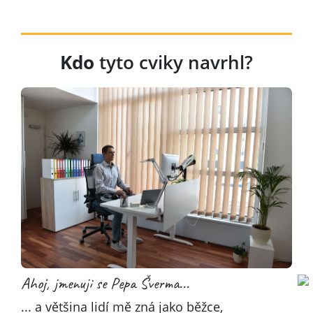
Kdo
tyto cviky navrhl?
Ahoj, jmenuji se Pepa Šverma...
... a většina lidí mě zná jako běžce,