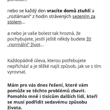
n
ebo se každý den
vracíte domů ztuhlí
a
„rozlámaní“ z hodin strávených
sezením za
stolem
…
a
nebo je vaše bolest tak hrozná, že
pochybujete, jestli ještě někdy budete
žít
„normální“ život
…
Každopádně úleva, kterou potřebujete
nepříchází a je těžké najít způsob, jak se s tím
vyrovnat.
Mám pro vás dnes řešení, které vám
pomůže se těchto problémů zbavit.
Pomohlo mně i tisícům dalších lidí, kteří
se musí podřídit sedavému způsobu
života.