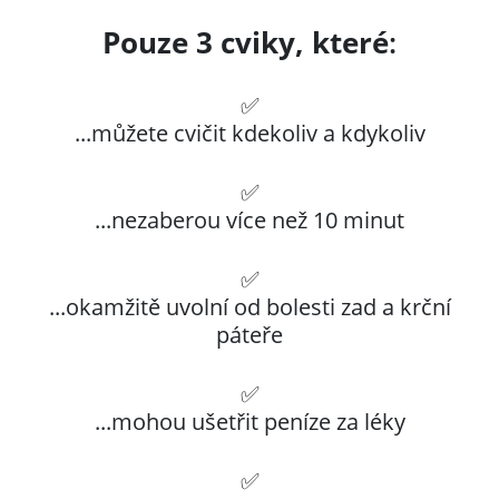
Pouze 3 cviky, které
:
✅
...můžete cvičit kdekoliv a kdykoliv
✅
...nezaberou více než 10 minut
✅
...okamžitě uvolní od bolesti zad a krční
páteře
✅
...mohou ušetřit peníze za léky
✅