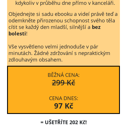
kdykoliv v průběhu dne přímo v kanceláři.
Objednejte si sadu ebooku a videí právě teď a
odemkněte přirozenou schopnost svého těla
cítit se každý den mladší, silnější a
bez
bolesti
!
Vše vysvětleno velmi jednoduše v pár
minutách. Žádné zdržování s nepraktickým
zdlouhavým obsahem.
BĚŽNÁ CENA:
299 Kč
CENA DNES:
97 Kč
= UŠETŘÍTE 202 Kč!