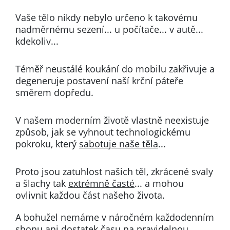
Vaše tělo nikdy nebylo určeno k takovému
nadměrnému sezení...
u počítače... v autě...
kdekoliv...
Téměř neustálé koukání do mobilu zakřivuje a
degeneruje postavení naší krční páteře
směrem dopředu.
V našem moderním životě vlastně neexistuje
způsob, jak se vyhnout technologickému
pokroku, který
sabotuje naše těla
...
Proto jsou zatuhlost našich těl, zkrácené svaly
a šlachy tak
extrémně časté
... a mohou
ovlivnit každou část našeho života.
A bohužel nemáme v náročném každodenním
shonu ani dostatek času na pravidelnou