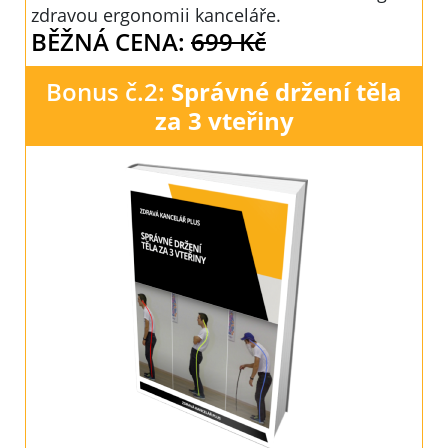
zdravou ergonomii kanceláře.
BĚŽNÁ CENA:
699 Kč
Bonus č.2:
Správné držení těla
za 3 vteřiny