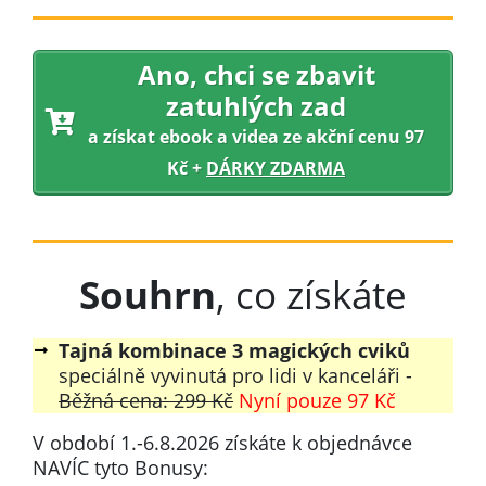
Ano, chci se
zbavit
zatuhlých zad
a získat ebook a videa ze akční cenu 97
Kč +
DÁRKY ZDARMA
Souhrn
, co získáte
Tajná kombinace 3 magických cviků
speciálně vyvinutá pro lidi v kanceláři -
Běžná cena: 299 Kč
Nyní pouze 97 Kč
V období
1
.-
6
.
8
.
2026
získáte k objednávce
NAVÍC tyto Bonusy: