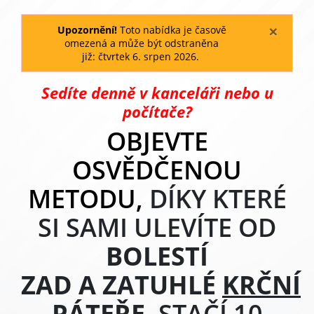
×
Upozornění!
Toto nabídka je časově
omezená a může být odstraněna
již:
čtvrtek
6
.
srpen
2026
.
Sedíte denně v kanceláři nebo u
počítače?
OBJEVTE
OSVĚDČENOU
METODU,
DÍKY KTERÉ
SI SAMI ULEVÍTE OD
BOLESTÍ
ZAD
A
ZATUHLÉ
KRČNÍ
PÁTEŘE
.
STAČÍ 10