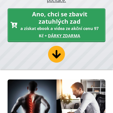
počítače.
Ano, chci se
zbavit
zatuhlých zad
a získat ebook a videa ze akční cenu 97
Kč +
DÁRKY ZDARMA