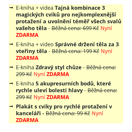
E-kniha + videa
Tajná kombinace 3
magických cviků pro nejkomplexnější
protažení a uvolnění téměř všech svalů
vašeho těla
-
Běžná cena: 699 Kč
Nyní
ZDARMA
E-kniha + video
Správné držení těla za 3
vteřiny těla
-
Běžná cena: 199 Kč
Nyní
ZDARMA
E-kniha
Zdravý styl chůze
-
Běžná cena:
299 Kč
Nyní
ZDARMA
E-kniha
5 akupresurních bodů, které
rychle uleví bolesti hlavy
-
Běžná cena:
299 Kč
Nyní
ZDARMA
Plakát s cviky pro rychlé protažení v
kanceláři -
Běžná cena: 99 Kč
Nyní
ZDARMA