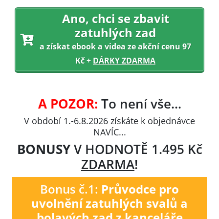
Ano, chci se
zbavit
zatuhlých zad
a získat ebook a videa ze akční cenu 97
Kč +
DÁRKY ZDARMA
A POZOR:
To není vše...
V období
1
.-
6
.
8
.
2026
získáte k objednávce
NAVÍC...
BONUSY
V HODNOTĚ 1.495 Kč
ZDARMA
!
Bonus č.1:
Průvodce pro
uvolnění zatuhlých svalů a
bolavých zad z kanceláře