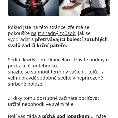
Pokud jste na této stránce, zřejmě se
pokoušíte
najít snadný způsob
, jak se
vypořádat
s přetrvávající bolestí zatuhlých
svalů zad
či krční páteře.
Sedíte každý den v kanceláři...
trávíte hodiny u
počítače či notebooku...
snažíte se stihnout termíny vašich úkolů…
a
velmi pravděpodobně
sedíte v nepřirozeně
shrbené poloze…
... díky tomu postupně
začínáte pociťovat
určité nepohodlí ve svém těle.
Bolí vás záda a
píchá pod lopatkami
…m
áte