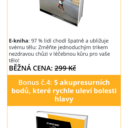
E-kniha
: 97 % lidí chodí špatně a ubližuje
svému tělu: Změňte jednoduchým trikem
nezdravou chůzi v léčebnou kůru pro vaše
tělo!
BĚŽNÁ CENA:
299 Kč
Bonus č.4:
5 akupresurních
bodů, které rychle uleví bolesti
hlavy