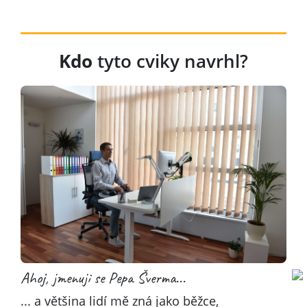
Kdo
tyto cviky navrhl?
Ahoj, jmenuji se Pepa Šverma...
... a většina lidí mě zná jako běžce,