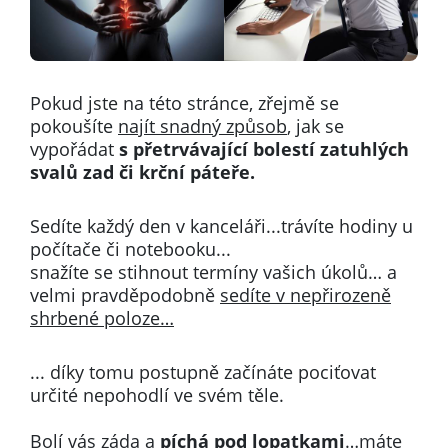
Pokud jste na této stránce, zřejmě se
pokoušíte
najít snadný způsob
, jak se
vypořádat
s přetrvávající bolestí zatuhlých
svalů zad
či krční páteře.
Sedíte každý den v kanceláři...
trávíte hodiny u
počítače či notebooku...
snažíte se stihnout termíny vašich úkolů…
a
velmi pravděpodobně
sedíte v nepřirozeně
shrbené poloze…
... díky tomu postupně
začínáte pociťovat
určité nepohodlí ve svém těle.
Bolí vás záda a
píchá pod lopatkami
…m
áte