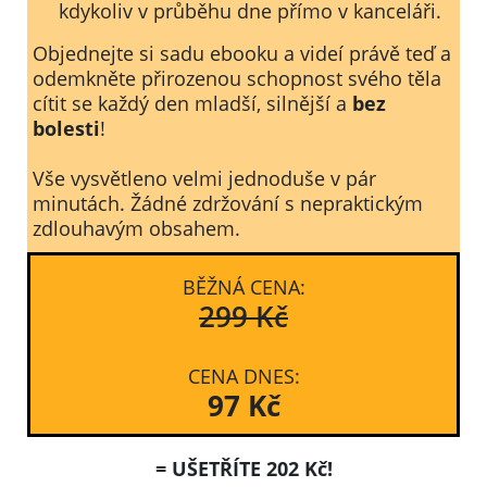
kdykoliv v průběhu dne přímo v kanceláři.
Objednejte si sadu ebooku a videí právě teď a
odemkněte přirozenou schopnost svého těla
cítit se každý den mladší, silnější a
bez
bolesti
!
Vše vysvětleno velmi jednoduše v pár
minutách. Žádné zdržování s nepraktickým
zdlouhavým obsahem.
BĚŽNÁ CENA:
299 Kč
CENA DNES:
97 Kč
= UŠETŘÍTE 202 Kč!