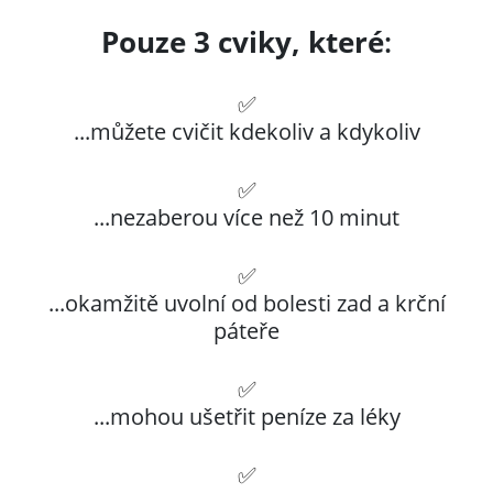
Pouze 3 cviky, které
:
✅
...můžete cvičit kdekoliv a kdykoliv
✅
...nezaberou více než 10 minut
✅
...okamžitě uvolní od bolesti zad a krční
páteře
✅
...mohou ušetřit peníze za léky
✅