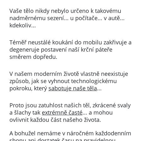
Vaše tělo nikdy nebylo určeno k takovému
nadměrnému sezení...
u počítače... v autě...
kdekoliv...
Téměř neustálé koukání do mobilu zakřivuje a
degeneruje postavení naší krční páteře
směrem dopředu.
V našem moderním životě vlastně neexistuje
způsob, jak se vyhnout technologickému
pokroku, který
sabotuje naše těla
...
Proto jsou zatuhlost našich těl, zkrácené svaly
a šlachy tak
extrémně časté
... a mohou
ovlivnit každou část našeho života.
A bohužel nemáme v náročném každodenním
shonu ani dostatek času na pravidelnou