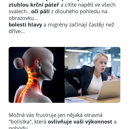
ztuhlou krční páteř
a cítíte napětí ve všech
svalech...
o
či pálí
z dlouhého pohledu na
obrazovku...
bolesti hlavy
a migrény začínají častěji než
dříve…
Možná vás frustruje jen nějaká otravná
"bolístka", která
ovlivňuje vaši výkonnost
a
pohodu...