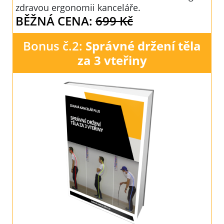
zdravou ergonomii kanceláře.
BĚŽNÁ CENA:
699 Kč
Bonus č.2:
Správné držení těla
za 3 vteřiny