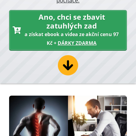
počítače.
Ano, chci se
zbavit
zatuhlých zad
a získat ebook a videa ze akční cenu 97
Kč +
DÁRKY ZDARMA