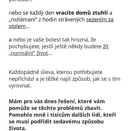
n
ebo se každý den
vracíte domů ztuhlí
a
„rozlámaní“ z hodin strávených
sezením za
stolem
…
a
nebo je vaše bolest tak hrozná, že
pochybujete, jestli ještě někdy budete
žít
„normální“ život
…
Každopádně úleva, kterou potřebujete
nepříchází a je těžké najít způsob, jak se s tím
vyrovnat.
Mám pro vás dnes řešení, které vám
pomůže se těchto problémů zbavit.
Pomohlo mně i tisícům dalších lidí, kteří
se musí podřídit sedavému způsobu
života.