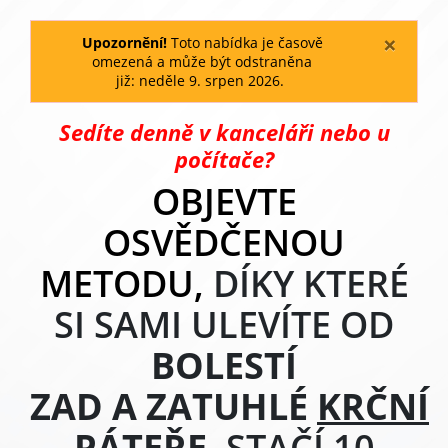
×
Upozornění!
Toto nabídka je časově
omezená a může být odstraněna
již:
neděle
9
.
srpen
2026
.
Sedíte denně v kanceláři nebo u
počítače?
OBJEVTE
OSVĚDČENOU
METODU,
DÍKY KTERÉ
SI SAMI ULEVÍTE OD
BOLESTÍ
ZAD
A
ZATUHLÉ
KRČNÍ
PÁTEŘE
.
STAČÍ 10