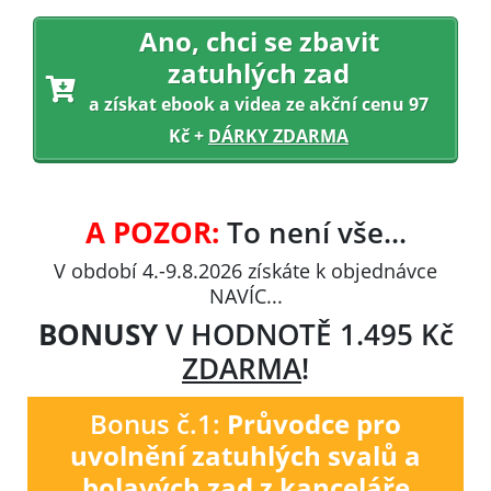
Ano, chci se
zbavit
zatuhlých zad
a získat ebook a videa ze akční cenu 97
Kč +
DÁRKY ZDARMA
A POZOR:
To není vše...
V období
4
.-
9
.
8
.
2026
získáte k objednávce
NAVÍC...
BONUSY
V HODNOTĚ 1.495 Kč
ZDARMA
!
Bonus č.1:
Průvodce pro
uvolnění zatuhlých svalů a
bolavých zad z kanceláře