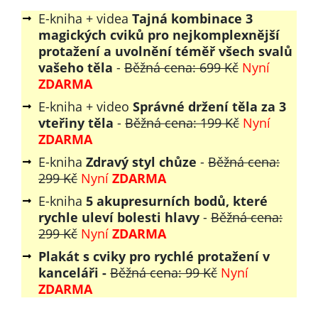
E-kniha + videa
Tajná kombinace 3
magických cviků pro nejkomplexnější
protažení a uvolnění téměř všech svalů
vašeho těla
-
Běžná cena: 699 Kč
Nyní
ZDARMA
E-kniha + video
Správné držení těla za 3
vteřiny těla
-
Běžná cena: 199 Kč
Nyní
ZDARMA
E-kniha
Zdravý styl chůze
-
Běžná cena:
299 Kč
Nyní
ZDARMA
E-kniha
5 akupresurních bodů, které
rychle uleví bolesti hlavy
-
Běžná cena:
299 Kč
Nyní
ZDARMA
Plakát s cviky pro rychlé protažení v
kanceláři -
Běžná cena: 99 Kč
Nyní
ZDARMA