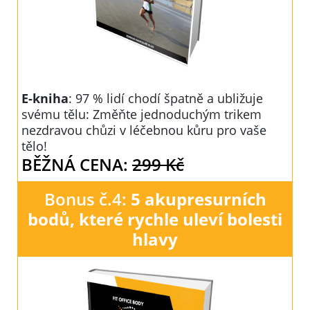
E-kniha
: 97 % lidí chodí špatně a ubližuje
svému tělu: Změňte jednoduchým trikem
nezdravou chůzi v léčebnou kůru pro vaše
tělo!
BĚŽNÁ CENA:
299 Kč
Bonus č.4:
5 akupresurních
bodů, které rychle uleví bolesti
hlavy